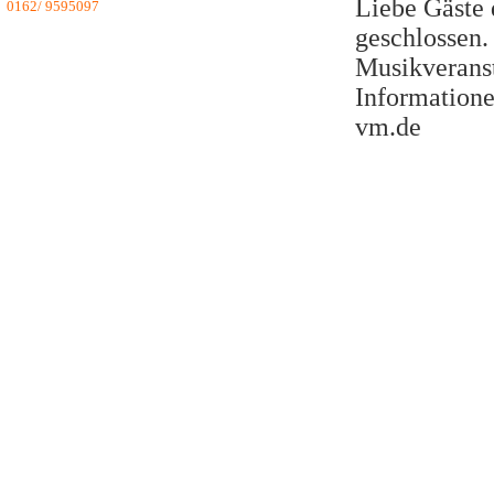
Liebe Gäste d
0162/ 9595097
geschlossen.
Musikveranst
Information
vm.de