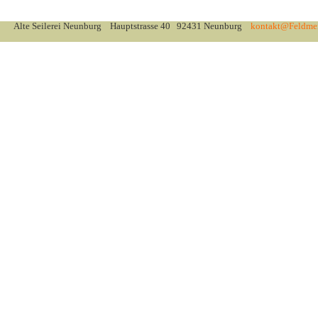
Alte Seilerei Neunburg Hauptstrasse 40 92431 Neunburg
kontakt@Feldmei